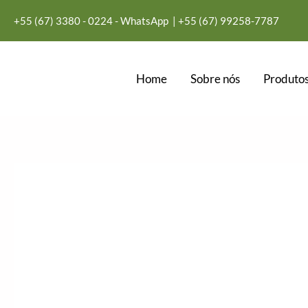
Ir
+55 (67) 3380 - 0224 - WhatsApp
| +55
(67) 99258-7787
para
o
conteúdo
Home
Sobre nós
Produtos