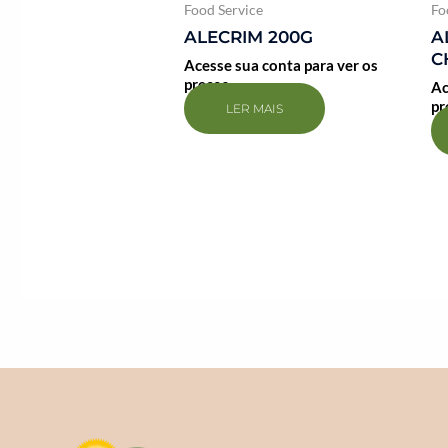
Food Service
Fo
ALECRIM 200G
A
C
Acesse sua conta para ver os
preços
Ac
pr
LER MAIS