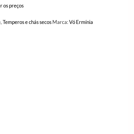
r os preços
e
,
Temperos e chás secos
Marca:
Vó Ermínia