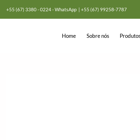
Ir
+55 (67) 3380 - 0224 - WhatsApp
| +55
(67) 99258-7787
para
o
conteúdo
Home
Sobre nós
Produtos