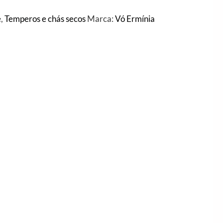
e
,
Temperos e chás secos
Marca:
Vó Ermínia