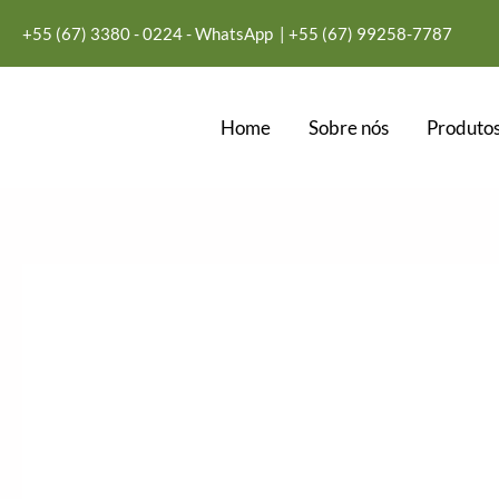
Ir
+55 (67) 3380 - 0224 - WhatsApp
| +55
(67) 99258-7787
para
o
conteúdo
Home
Sobre nós
Produtos