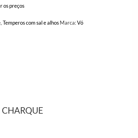
r os preços
e
,
Temperos com sal e alhos
Marca:
Vó
L E CHARQUE