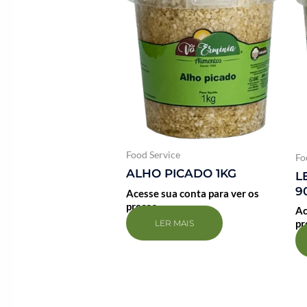
Food Service
Fo
ALHO PICADO 1KG
L
9
Acesse sua conta para ver os
preços
Ac
pr
LER MAIS