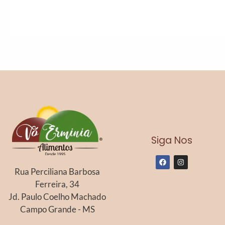
Siga Nos
F
I
a
n
Rua Perciliana Barbosa
c
s
e
t
Ferreira, 34
b
a
o
g
Jd. Paulo Coelho Machado
o
r
k
a
Campo Grande - MS
m