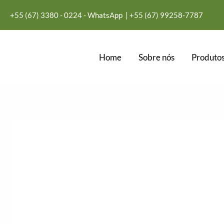
Ir
+55 (67) 3380 - 0224 - WhatsApp
| +55
(67) 99258-7787
para
o
conteúdo
Home
Sobre nós
Produtos