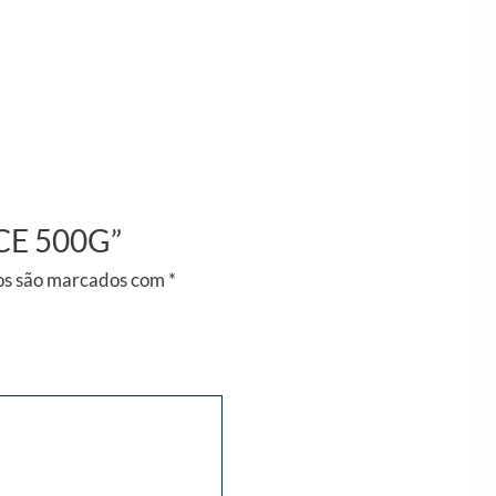
OCE 500G”
os são marcados com
*