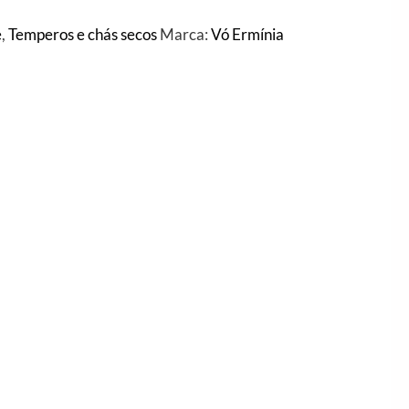
e
,
Temperos e chás secos
Marca:
Vó Ermínia