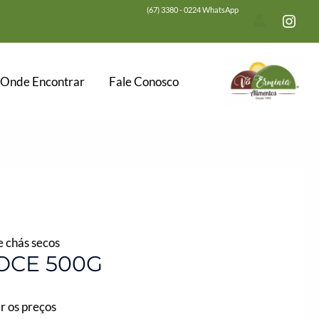
(67) 3380 - 0224 WhatsApp
Onde Encontrar
Fale Conosco
 chás secos
OCE 500G
r os preços