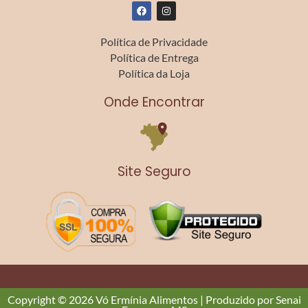
F
I
a
n
c
s
e
t
Política de Privacidade
b
a
o
g
Política de Entrega
o
r
k
a
Política da Loja
m
Onde Encontrar
Site Seguro
Copyright © 2026 Vó Ermínia Alimentos | Produzido por Senai