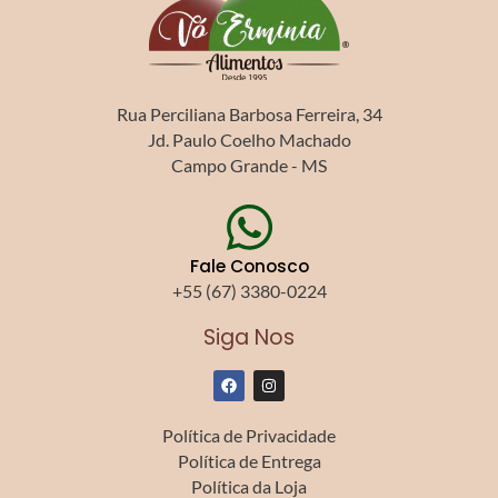
Rua Perciliana Barbosa Ferreira, 34
Jd. Paulo Coelho Machado
Campo Grande - MS
Fale Conosco
+55 (67) 3380-0224
Siga Nos
F
I
a
n
c
s
e
t
Política de Privacidade
b
a
o
g
Política de Entrega
o
r
k
a
Política da Loja