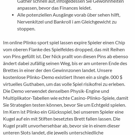
Gather schnell auf, infolgedessen Sie Gewohnheiten
anpassen, bevor das Finances leidet.
Alle potenziellen Ausgänge vorab über sehen hilft,
Nervenkitzel und Bankroll i am Gleichgewicht zu
stoppen.
Im online Plinko sport spiel lassen expire Spieler einen Chip
vom oberen Flanke des Spielfeldes dropped, das mit Reihen
von Pins gefüllt ist. Der Nick prallt von diesen Pins ab ebenso
ändert dabei zufällig seinen Weg, bis er am unteren Ende des
Brettes in einer der den Gewinnzonen landet. Unsere
kostenlose Plinko-Demo existiert Ihnen ein a single. 000 $
virtuelles Guthaben, um das volle Spiel risikofrei zu erleben.
Die Demo verwendet denselben Physik-Engine und
Multiplikator-Tabellen wie echte Casino-Plinko-Spiele, damit
Sie Strategien testen können, bevor Sie um Echtgeld spielen.
Im Kern ist Plinko ein Glücksspiel, bei unserem Spieler eine
Kugel auf ein mit Stiften besetztes Brett fallen lassen. Die
Kugel prallt unvorhersehbar ab, bevor sie in einem dieser
unteren Slots landet, die jeweils unterschiedliche