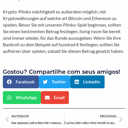
Krypto-Plinko mächtigkeit es außerdem möglich, mit
Kryptowährungen auf welche art Bitcoin und Ethereum zu
spielen. Bevor Sie mit unserem Plinko-Spiel beginnen, sollten
Sie einen bestimmten Betrag festlegen, living room Sie bereit
sind immer wieder, für das Runde auszugeben. Wenn Sie Ihre
Bankroll zu dem Beispiel auf hundred € festlegen, sollten Sie
aufhören über spielen, sobald Sie diesen Betrag gesetzt haben.
Gostou? Compartilhe com seus amigos!
Facebook
Twitter
LinkedIn
WhatsApp
Email
Anterior
Pr
ANTERIOR
PRÓXIMO
Как зеркало сайта Мостбет помогает обойти блокировки?
Casino sider uden rofus trends to watch this year