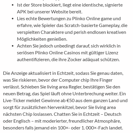
Ist der Store blockiert, liegt eine identische, signierte
APK bei unserer Website bereit.
Lies echte Bewertungen zu Plinko Online game und
erfahre, wie Spieler das Scratch-basierte Gameplay, die
verspielten Charaktere und perish endlosen kreativen
Möglichkeiten genießen.
Achten Sie jedoch unbedingt darauf, sich wirklich in
seriösen Plinko Online Casinos mit gültiger Lizenz
authentifizieren, die ihre Zocker adäquat schützen.
Die Anzeige aktualisiert in Echtzeit, sodass Sie genau daten,
was Sie riskieren, bevor der Computer chip Ihre Finger
verlässt. Schieben Sie living area Regler, bestätigen Sie den
neuen Betrag, das Spiel läuft ohne Unterbrechung weiter. Ein
Live-Ticker meldet Gewinne ab €50 aus dem ganzen Land und
sorgt für zusätzlichen Nervenkitzel, bevor Sie living area
nächsten Chip loslassen. Chatten Sie in Echtzeit – Deutsch
oder Englisch – mit moderierter, freundlicher Atmosphäre,
besonders falls jemand ein 100×- oder 1. 000×-Fach landet.