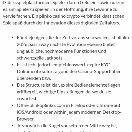
Glücksspielplattformen. Spieler daten Geld ein sowie nutzen
es, um Spiele zu spielen, in der Hoffnung, ihre Gewinne zu
vervielfachen. Ein plinko casino crypto verbindet klassischen
Spielspaß durch der Innovation dieses digitalen Zeitalters.
Für diejenigen, die der Zeit voraus sein wollen, ist plinko
2026 pass away nächste Evolution ebenso bietet
unglaubliche, hochmoderne Funktionen und
schwanzgeile Jackpots.
Es ist echt jedoch empfehlenswert, expire KYC-
Dokumente sofort a good den Casino-Support über
übersenden bzw.
Das Structure ist klar, expire Bedienelemente liegen
griffbereit, wichtige Einstellungen da, wo du sie
erwartest.
Öffne plinkoplinko. com in Firefox oder Chrome auf
iOS/Android oder within jedem modernen Desktop-
Browser.
Je vorwärts die Kugel vonseiten der Mitte weg ist,