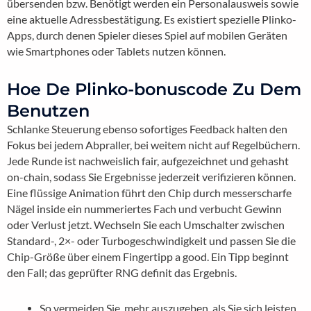
übersenden bzw. Benötigt werden ein Personalausweis sowie
eine aktuelle Adressbestätigung. Es existiert spezielle Plinko-
Apps, durch denen Spieler dieses Spiel auf mobilen Geräten
wie Smartphones oder Tablets nutzen können.
Hoe De Plinko-bonuscode Zu Dem
Benutzen
Schlanke Steuerung ebenso sofortiges Feedback halten den
Fokus bei jedem Abpraller, bei weitem nicht auf Regelbüchern.
Jede Runde ist nachweislich fair, aufgezeichnet und gehasht
on-chain, sodass Sie Ergebnisse jederzeit verifizieren können.
Eine flüssige Animation führt den Chip durch messerscharfe
Nägel inside ein nummeriertes Fach und verbucht Gewinn
oder Verlust jetzt. Wechseln Sie each Umschalter zwischen
Standard-, 2×- oder Turbogeschwindigkeit und passen Sie die
Chip-Größe über einem Fingertipp a good. Ein Tipp beginnt
den Fall; das geprüfter RNG definit das Ergebnis.
So vermeiden Sie, mehr auszugeben, als Sie sich leisten