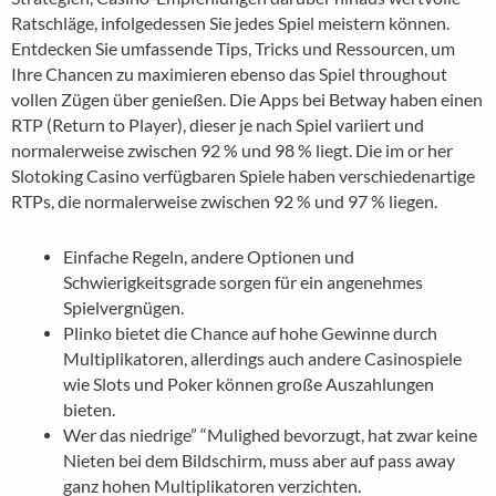
Ratschläge, infolgedessen Sie jedes Spiel meistern können.
Entdecken Sie umfassende Tips, Tricks und Ressourcen, um
Ihre Chancen zu maximieren ebenso das Spiel throughout
vollen Zügen über genießen. Die Apps bei Betway haben einen
RTP (Return to Player), dieser je nach Spiel variiert und
normalerweise zwischen 92 % und 98 % liegt. Die im or her
Slotoking Casino verfügbaren Spiele haben verschiedenartige
RTPs, die normalerweise zwischen 92 % und 97 % liegen.
Einfache Regeln, andere Optionen und
Schwierigkeitsgrade sorgen für ein angenehmes
Spielvergnügen.
Plinko bietet die Chance auf hohe Gewinne durch
Multiplikatoren, allerdings auch andere Casinospiele
wie Slots und Poker können große Auszahlungen
bieten.
Wer das niedrige” “Mulighed bevorzugt, hat zwar keine
Nieten bei dem Bildschirm, muss aber auf pass away
ganz hohen Multiplikatoren verzichten.