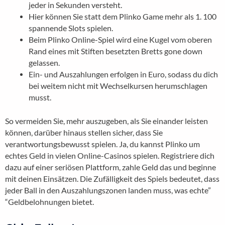
jeder in Sekunden versteht.
Hier können Sie statt dem Plinko Game mehr als 1. 100
spannende Slots spielen.
Beim Plinko Online-Spiel wird eine Kugel vom oberen
Rand eines mit Stiften besetzten Bretts gone down
gelassen.
Ein- und Auszahlungen erfolgen in Euro, sodass du dich
bei weitem nicht mit Wechselkursen herumschlagen
musst.
So vermeiden Sie, mehr auszugeben, als Sie einander leisten
können, darüber hinaus stellen sicher, dass Sie
verantwortungsbewusst spielen. Ja, du kannst Plinko um
echtes Geld in vielen Online-Casinos spielen. Registriere dich
dazu auf einer seriösen Plattform, zahle Geld das und beginne
mit deinen Einsätzen. Die Zufälligkeit des Spiels bedeutet, dass
jeder Ball in den Auszahlungszonen landen muss, was echte”
“Geldbelohnungen bietet.