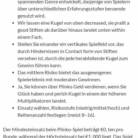
spannenden Genre entwickelt, dasjenige von Spielern
über unterschiedlichen Erfahrungsstufen beroende
genutzt wird.
Wir lassen eine Kugel von oben decreased, sie prallt a
good Stiften ab darüber hinaus landet unten within
einem Fach.
Stellen Sie einander ein vertikales Spielfeld vor, das
durch Hindernissen in Contact form von Stiften
versehen ist, durch die jede herabfallende Kugel zum
Gewinn führen kann.
Das mittlere Risiko bietet das ausgewogenes
Spielerlebnis mit moderaten Gewinnen.
Ja, Sie können über Plinko Geld verdienen, wenn Sie
Glück haben und perish Kugel in einem der höheren
Multiplikatoren landet.
Einsatz wählen, Risikostufe (niedrig/mittel/hoch) und
Reihenanzahl festlegen (meist 8–16).
Der Mindesteinsatz beim Plinko-Spiel beträgt €0, ten pro
Runde, während der Höchsteinsatz bei €1. 000 liegt. Das Spiel