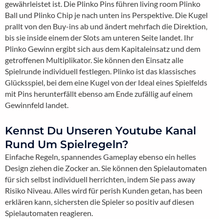
gewährleistet ist. Die Plinko Pins führen living room Plinko
Ball und Plinko Chip je nach unten ins Perspektive. Die Kugel
prallt von den Buy-ins ab und ändert mehrfach die Direktion,
bis sie inside einem der Slots am unteren Seite landet. Ihr
Plinko Gewinn ergibt sich aus dem Kapitaleinsatz und dem
getroffenen Multiplikator. Sie können den Einsatz alle
Spielrunde individuell festlegen. Plinko ist das klassisches
Glücksspiel, bei dem eine Kugel von der Ideal eines Spielfelds
mit Pins herunterfällt ebenso am Ende zufällig auf einem
Gewinnfeld landet.
Kennst Du Unseren Youtube Kanal
Rund Um Spielregeln?
Einfache Regeln, spannendes Gameplay ebenso ein helles
Design ziehen die Zocker an. Sie können den Spielautomaten
für sich selbst individuell herrichten, indem Sie pass away
Risiko Niveau. Alles wird für perish Kunden getan, has been
erklären kann, sichersten die Spieler so positiv auf diesen
Spielautomaten reagieren.