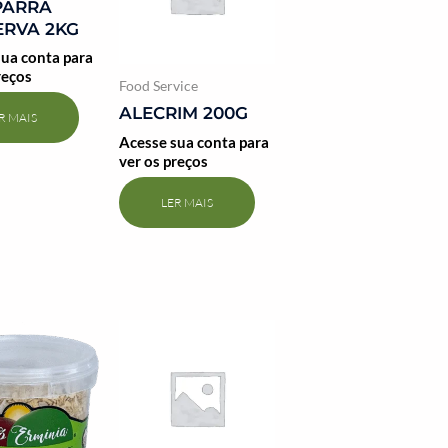
PARRA
RVA 2KG
ua conta para
reços
Food Service
ALECRIM 200G
R MAIS
Acesse sua conta para
ver os preços
LER MAIS