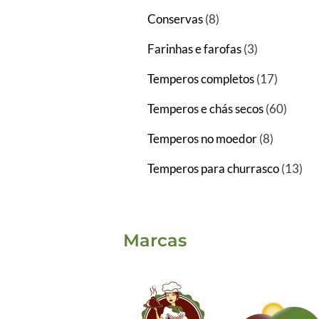
Conservas
8
Farinhas e farofas
3
Temperos completos
17
Temperos e chás secos
60
Temperos no moedor
8
Temperos para churrasco
13
Marcas