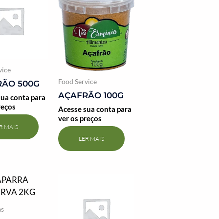
vice
Food Service
RÃO 500G
AÇAFRÃO 100G
ua conta para
reços
Acesse sua conta para
ver os preços
R MAIS
LER MAIS
as