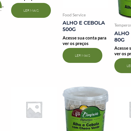
LER MAIS
Food Service
ALHO E CEBOLA
Temperos
500G
ALHO 
Acesse sua conta para
80G
ver os preços
Acesse s
ver os p
LER MAIS
LE