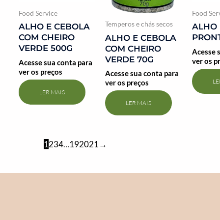
Food Service
Food Ser
Temperos e chás secos
ALHO E CEBOLA
ALHO 
COM CHEIRO
PRONT
ALHO E CEBOLA
VERDE 500G
COM CHEIRO
Acesse s
VERDE 70G
ver os p
Acesse sua conta para
ver os preços
Acesse sua conta para
LE
ver os preços
LER MAIS
LER MAIS
1
2
3
4
…
19
20
21
→