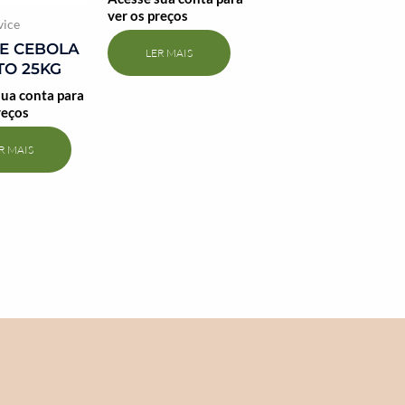
ver os preços
vice
E CEBOLA
LER MAIS
O 25KG
ua conta para
reços
R MAIS