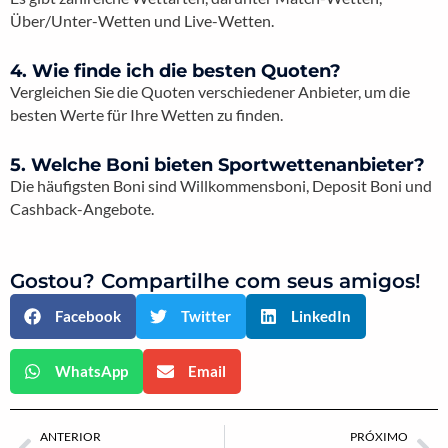
Über/Unter-Wetten und Live-Wetten.
4. Wie finde ich die besten Quoten?
Vergleichen Sie die Quoten verschiedener Anbieter, um die
besten Werte für Ihre Wetten zu finden.
5. Welche Boni bieten Sportwettenanbieter?
Die häufigsten Boni sind Willkommensboni, Deposit Boni und
Cashback-Angebote.
Gostou? Compartilhe com seus amigos!
Facebook
Twitter
LinkedIn
WhatsApp
Email
Anterior
Pr
ANTERIOR
PRÓXIMO