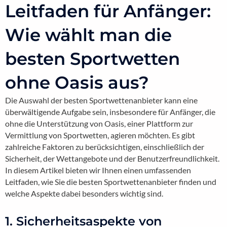
Leitfaden für Anfänger:
Wie wählt man die
besten Sportwetten
ohne Oasis aus?
Die Auswahl der besten Sportwettenanbieter kann eine
überwältigende Aufgabe sein, insbesondere für Anfänger, die
ohne die Unterstützung von Oasis, einer Plattform zur
Vermittlung von Sportwetten, agieren möchten. Es gibt
zahlreiche Faktoren zu berücksichtigen, einschließlich der
Sicherheit, der Wettangebote und der Benutzerfreundlichkeit.
In diesem Artikel bieten wir Ihnen einen umfassenden
Leitfaden, wie Sie die besten Sportwettenanbieter finden und
welche Aspekte dabei besonders wichtig sind.
1. Sicherheitsaspekte von