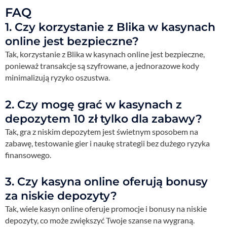
FAQ
1. Czy korzystanie z Blika w kasynach
online jest bezpieczne?
Tak, korzystanie z Blika w kasynach online jest bezpieczne,
ponieważ transakcje są szyfrowane, a jednorazowe kody
minimalizują ryzyko oszustwa.
2. Czy mogę grać w kasynach z
depozytem 10 zł tylko dla zabawy?
Tak, gra z niskim depozytem jest świetnym sposobem na
zabawę, testowanie gier i naukę strategii bez dużego ryzyka
finansowego.
3. Czy kasyna online oferują bonusy
za niskie depozyty?
Tak, wiele kasyn online oferuje promocje i bonusy na niskie
depozyty, co może zwiększyć Twoje szanse na wygraną.