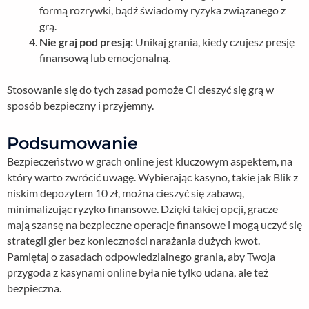
formą rozrywki, bądź świadomy ryzyka związanego z
grą.
Nie graj pod presją:
Unikaj grania, kiedy czujesz presję
finansową lub emocjonalną.
Stosowanie się do tych zasad pomoże Ci cieszyć się grą w
sposób bezpieczny i przyjemny.
Podsumowanie
Bezpieczeństwo w grach online jest kluczowym aspektem, na
który warto zwrócić uwagę. Wybierając kasyno, takie jak Blik z
niskim depozytem 10 zł, można cieszyć się zabawą,
minimalizując ryzyko finansowe. Dzięki takiej opcji, gracze
mają szansę na bezpieczne operacje finansowe i mogą uczyć się
strategii gier bez konieczności narażania dużych kwot.
Pamiętaj o zasadach odpowiedzialnego grania, aby Twoja
przygoda z kasynami online była nie tylko udana, ale też
bezpieczna.