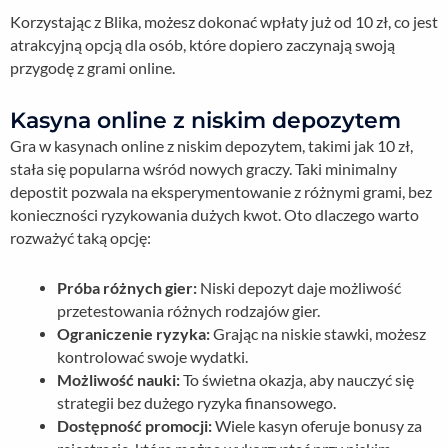
Korzystając z Blika, możesz dokonać wpłaty już od 10 zł, co jest
atrakcyjną opcją dla osób, które dopiero zaczynają swoją
przygodę z grami online.
Kasyna online z niskim depozytem
Gra w kasynach online z niskim depozytem, takimi jak 10 zł,
stała się popularna wśród nowych graczy. Taki minimalny
depostit pozwala na eksperymentowanie z różnymi grami, bez
konieczności ryzykowania dużych kwot. Oto dlaczego warto
rozważyć taką opcję:
Próba różnych gier:
Niski depozyt daje możliwość
przetestowania różnych rodzajów gier.
Ograniczenie ryzyka:
Grając na niskie stawki, możesz
kontrolować swoje wydatki.
Możliwość nauki:
To świetna okazja, aby nauczyć się
strategii bez dużego ryzyka finansowego.
Dostępność promocji:
Wiele kasyn oferuje bonusy za