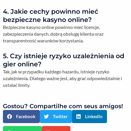
4. Jakie cechy powinno mieć
bezpieczne kasyno online?
Bezpieczne kasyno online powinno mieć licencje,
zabezpieczenia danych, dobrą obsługę klienta oraz
transparentność warunków korzystania.
5. Czy istnieje ryzyko uzależnienia od
gier online?
Tak, jak w przypadku każdego hazardu, istnieje ryzyko
uzależnienia. Dlatego ważne jest, aby grać odpowiedzialnie i
ustalać limity.
Gostou? Compartilhe com seus amigos!
Facebook
Twitter
LinkedIn