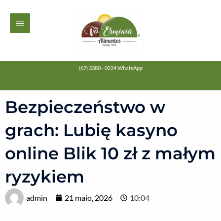
Ir
MAIN
para
MENU
o
conteúdo
(67) 3380 - 0224 WhatsApp
Bezpieczeństwo w
grach: Lubię kasyno
online Blik 10 zł z małym
ryzykiem
admin
21 maio, 2026
10:04